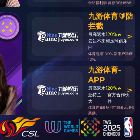
您当前的位置：
首页
>
新闻中心
>
公司动态
09-07
08-23
08-18
08-03