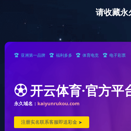
您好，完美·体育欢迎您！
网站首页
关于我们
产品展示