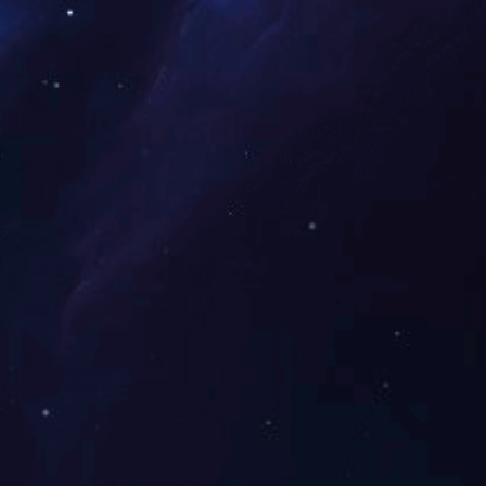
国）
荐产品