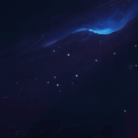
上一篇：
完美（中
下一篇：
没有了!
相关推